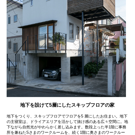
地下を設けて5層にしたスキップフロアの家
地下をつくり、スキップフロアでフロアを5 層にしたお住まい。地下
の主寝室は、ドライアエリアを活かして抜け感のある広々空間に。地
下ながら自然光がやわらかく差し込みます。数段上った半1階に事務
所を兼ねたSさまのワークルームを、続く1階に奥さまのワークルー